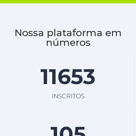
deve
ser
deixado
em
branco
Nossa plataforma em
números
11653
INSCRITOS
105