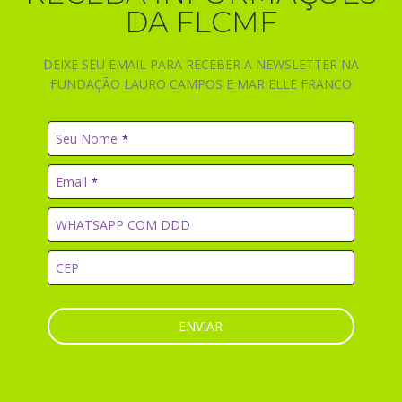
DA FLCMF
DEIXE SEU EMAIL PARA RECEBER A NEWSLETTER NA
FUNDAÇÃO LAURO CAMPOS E MARIELLE FRANCO
Seu Nome
*
Email
*
WHATSAPP COM DDD
CEP
ENVIAR
Este
campo