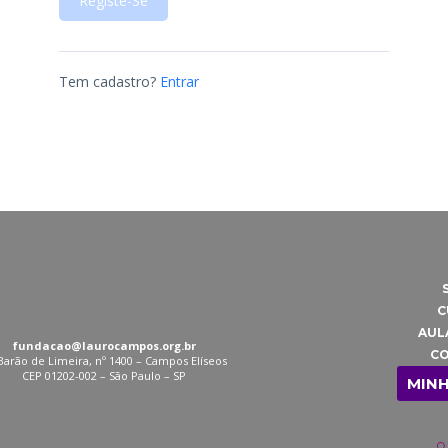
Registe-Se
Tem cadastro?
Entrar
C
AUL
fundacao@laurocampos.org.br
C
 Barão de Limeira, nº 1400 – Campos Elíseos
CEP 01202-002 – São Paulo – SP
MIN